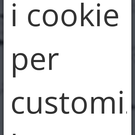
i cookie
e Catastali
per
customi