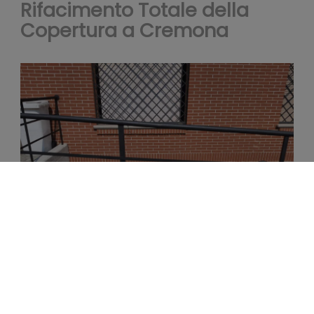
Rifacimento Totale della
utilizzo
Copertura a Cremona
del
nostro
Progetto di Accessibilità a
Milano