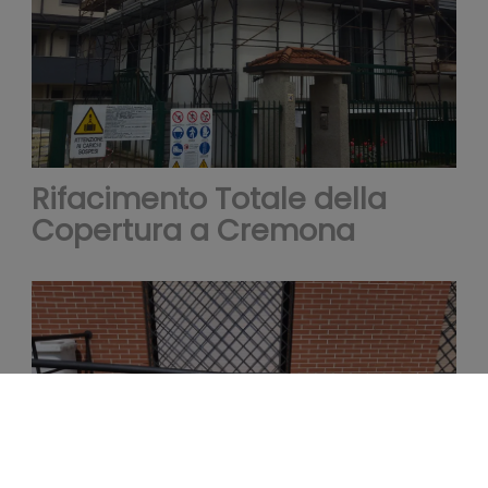
sul tuo
utilizzo
Rifacimento Totale della
Copertura a Cremona
del