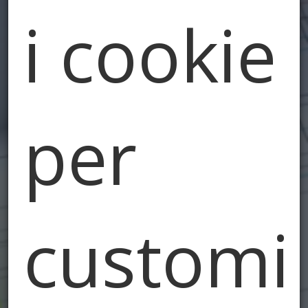
Energetica e
i cookie
Certificazioni
per
customi