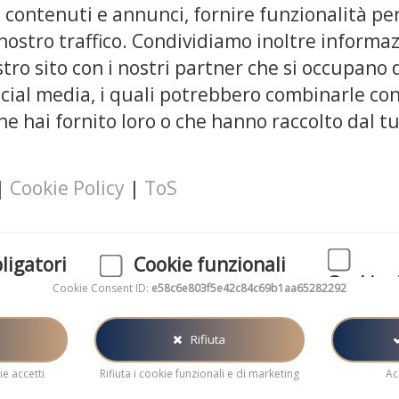
 contenuti e annunci, fornire funzionalità per
 nostro traffico. Condividiamo inoltre informaz
stro sito con i nostri partner che si occupano 
ocial media, i quali potrebbero combinarle con
e hai fornito loro o che hanno raccolto dal tu
|
Cookie Policy
|
ToS
ligatori
Cookie funzionali
Cookie 
Cookie Consent ID:
e58c6e803f5e42c84c69b1aa65282292
atori per il
Questi cookie ci aiutano a migliorare le
el sito web.
performance e analizzare le statistiche
I cookie di ma
del sito
generalmente 
Rifiuta
pubblicità in l
e accetti
Rifiuta i cookie funzionali e di marketing
Ac