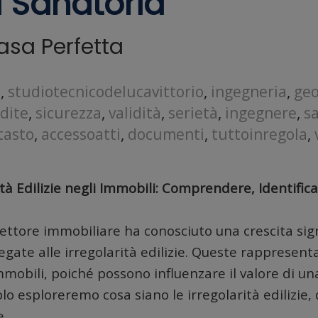
 Sanatoria
Casa Perfetta
o
,
studiotecnicodelucavittorio
,
ingegneria
,
ge
dite
,
sicurezza
,
validità
,
serietà
,
ingegnere
,
s
tasto
,
accessoatti
,
documenti
,
tuttoinregola
,
tà Edilizie negli Immobili: Comprendere, Identifica
l settore immobiliare ha conosciuto una crescita sig
gate alle irregolarità edilizie. Queste rappresenta
immobili, poiché possono influenzare il valore di u
lo esploreremo cosa siano le irregolarità edilizie, 
e.