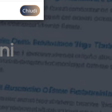
Chiudi
ni