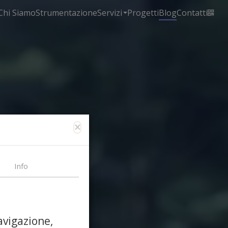
Chi Siamo
Strumentazione
Servizi
Progetti
Blog
Contatti
×
Info
avigazione,