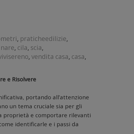
ometri
,
praticheedilizie
,
anare
,
cila
,
scia
,
vivisereno
,
vendita casa
,
casa
,
re e Risolvere
nificativa, portando all’attenzione
no un tema cruciale sia per gli
na proprietà e comportare rilevanti
come identificarle e i passi da