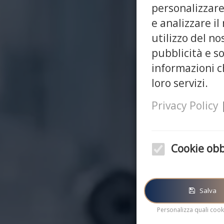
personalizzare
e analizzare il
utilizzo del no
pubblicità e s
informazioni ch
loro servizi.
Privacy Policy
Cookie obb
Questi cookie sono obblig
corretto funzionamento d
Salva
Personalizza quali cooki