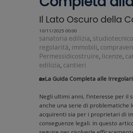
Completa alla
Il Lato Oscuro della 
10/11/2025 00:00
sanatoria edilizia
,
studiotecnic
regolarità
,
immobili
,
compraven
Permessidicostruire
,
licenze
,
ca
edilizia
,
cantieri
🏡
La Guida Completa alle Irregolari
Negli ultimi anni, l’interesse per i
anche una serie di problematiche le
acquirenti sia per i proprietari di 
conseguenze legali. In questo artico
seguire per risolverle efficacement