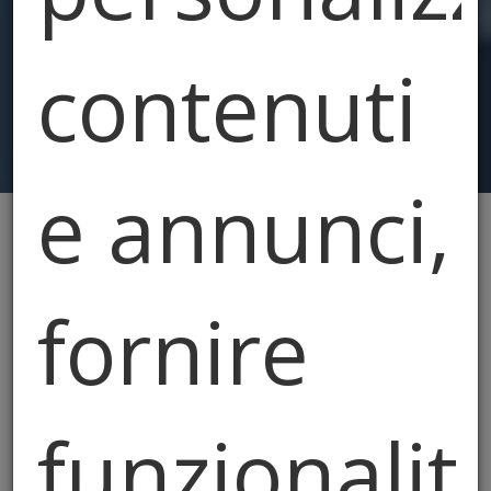
contenuti
e annunci,
Hai cercato: "immobili"
Resetta
fornire
funzionalit