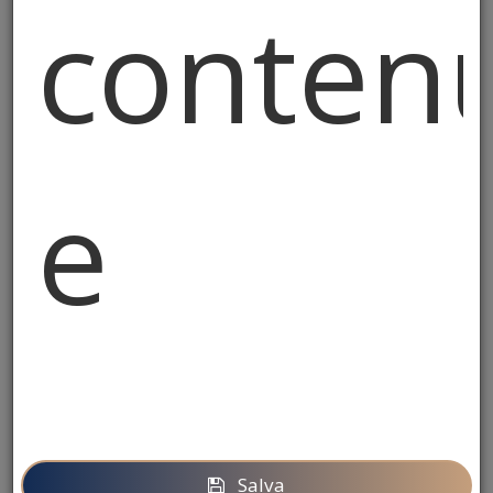
contenu
Infiltrazioni dal
e
balcone: chi paga i
danni?
Una guida chiara per evitare liti
condominiali
annunci
13/01/2026 00:00
Dott.ssa Raffaella Parlangeli
amministrazione
,
amministrazioneintegrata
,
condominio
,
Salva