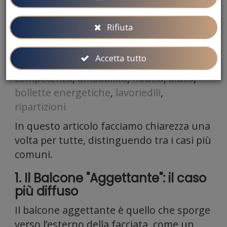
supercondominio
,
balconi
,
spese
,
spesecondominiali
,
bilanci
,
fornire
Rifiuta
amministratore
,
tecnico
,
studiotecnicodelucavittorio
,
edilizia
,
Accetta tutto
gestione
,
gestioneimmobiliare
,
immobili
,
competenza
,
affidabilità
,
fiducia
,
aiuto
,
bollette energetiche
,
lavoriedili
,
ripartizioni
funzion
In questo articolo facciamo chiarezza una
volta per tutte, distinguendo tra i casi più
comuni.
1. Il Balcone "Aggettante": il caso
più diffuso
per i
Il balcone aggettante è quello che sporge
verso l’esterno della facciata, come un