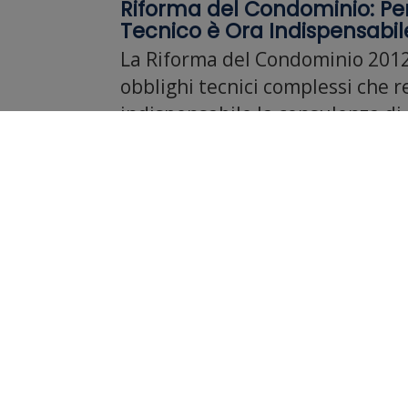
Riforma del Condominio: Perc
Tecnico è Ora Indispensabil
La Riforma del Condominio 2012
obblighi tecnici complessi che 
indispensabile la consulenza di 
specializzato. Dal registro anagr
riqualificazione energetica, sco
errori costosi e contenziosi.
Dott.ssa Raffaella Parlangeli
S