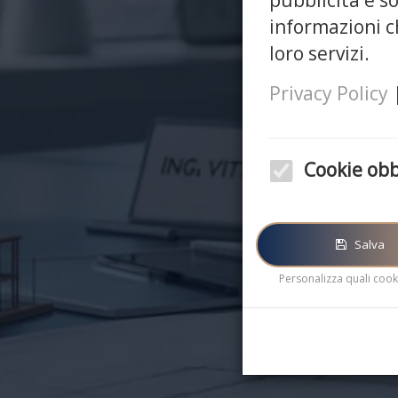
pubblicità e s
informazioni ch
loro servizi.
E
Privacy Policy
Cookie obb
Questi cookie sono obblig
corretto funzionamento d
Salva
Personalizza quali cooki