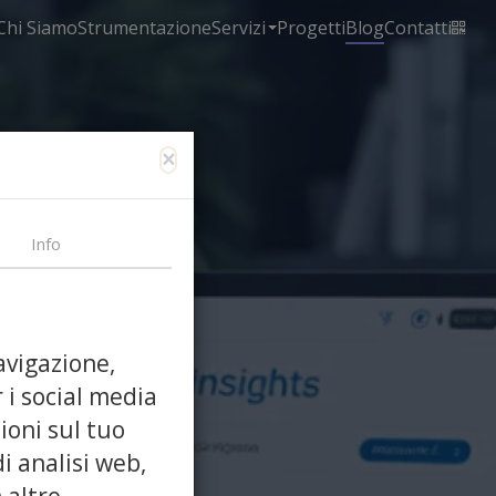
Chi Siamo
Strumentazione
Servizi
Progetti
Blog
Contatti
×
Info
avigazione,
 i social media
ioni sul tuo
di analisi web,