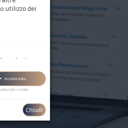
 altre
o utilizzo dei
ni
di marketing
rketing/targeting sono
usati per mostrare
inea con i tuoi interessi
Accetta tutto
cetta tutti i cookie
Chiudi