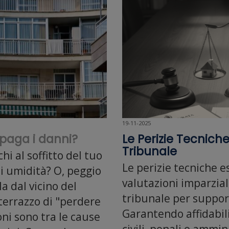
19-11-2025
i paga i danni?
Le Perizie Tecniche
Tribunale
chi al soffitto del tuo
Le perizie tecniche e
i umidità? O, peggio
valutazioni imparziali 
a dal vicino del
tribunale per support
 terrazzo di "perdere
Garantendo affidabil
oni sono tra le cause
civili, penali o ammin