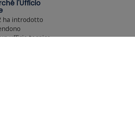
hé l'Ufficio
e
 ha introdotto
rendono
un ufficio tecnico
afico alle opere di
pri come evitare
Home
Facebook
Chi Siamo
Instagram
trumentazione