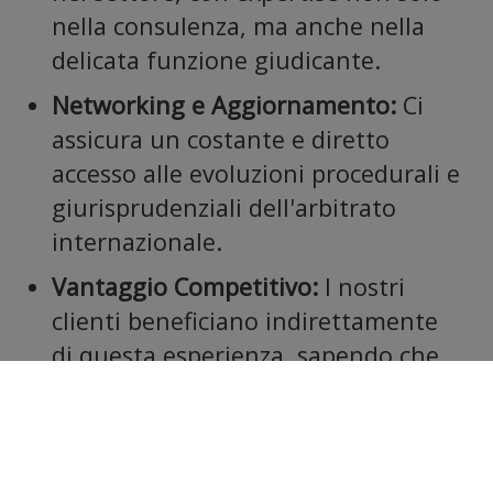
nella consulenza, ma anche nella
nostro
delicata funzione giudicante.
Networking e Aggiornamento:
Ci
assicura un costante e diretto
accesso alle evoluzioni procedurali e
sito con
giurisprudenziali dell'arbitrato
internazionale.
Vantaggio Competitivo:
I nostri
clienti beneficiano indirettamente
di questa esperienza, sapendo che
i nostri
le loro problematiche sono gestite
da professionisti il cui livello è
riconosciuto dai più alti organismi
internazionali.