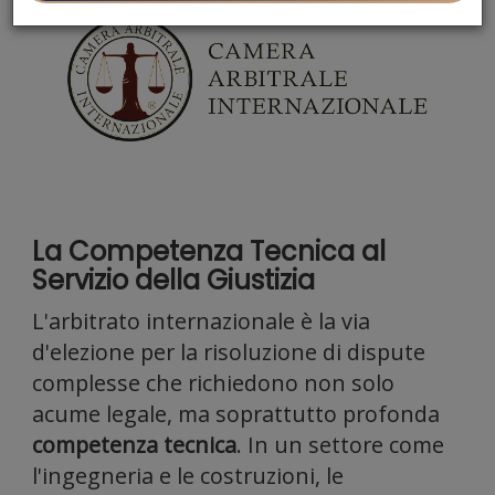
media e
analizzar
La Competenza Tecnica al
Servizio della Giustizia
L'arbitrato internazionale è la via
il nostro
d'elezione per la risoluzione di dispute
complesse che richiedono non solo
acume legale, ma soprattutto profonda
competenza tecnica
. In un settore come
l'ingegneria e le costruzioni, le