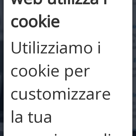
cookie
Utilizziamo i
Edilizia e
cookie per
Dintorni
customizzare
Il nostro blog
la tua