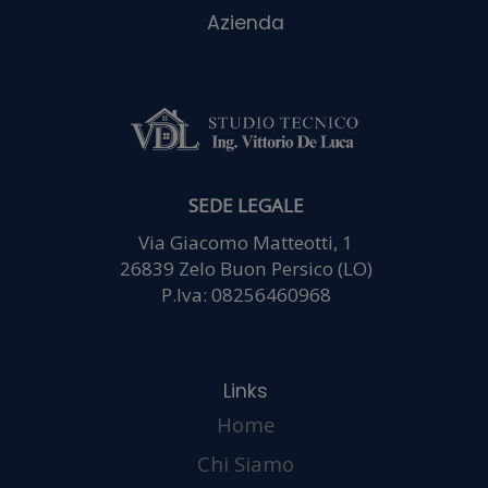
occupano di
analisi web,
pubblicità e
SEDE LEGALE
Via Giacomo Matteotti, 1
social media, i
26839 Zelo Buon Persico (LO)
P.Iva: 08256460968
quali
Home
potrebbero
Chi Siamo