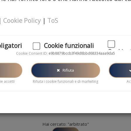
Il nostro blog
|
Cookie Policy
|
ToS
ligatori
Cookie funzionali
Cookie 
Cookie Consent ID:
e9b8879bccb3f49d8bbd68334aaa9da5
atori per il
Questi cookie ci aiutano a migliorare le
el sito web.
performance e analizzare le statistiche
I cookie di ma
del sito
generalmente 
Rifiuta
pubblicità in l
e accetti
Rifiuta i cookie funzionali e di marketing
Ac
Hai cercato: "arbitrato"