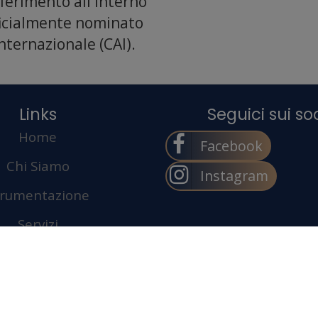
riferimento all'interno
fficialmente nominato
nternazionale (CAI).
Home
Facebook
Chi Siamo
Instagram
trumentazione
Servizi
Progetti
Blog
Contatti