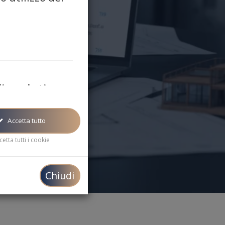
di marketing
rketing/targeting sono
usati per mostrare
inea con i tuoi interessi
Accetta tutto
cetta tutti i cookie
Chiudi