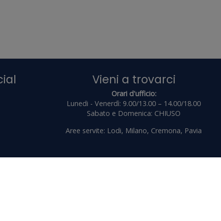
Orari d'ufficio:
Lunedi - Venerdì: 9.00/13.00 – 14.00/18.00
Sabato e Domenica: CHIUSO
Aree servite: Lodi, Milano, Cremona, Pavia