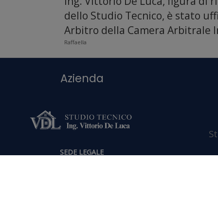
Ing. Vittorio De Luca, figura di 
dello Studio Tecnico, è stato u
Arbitro della Camera Arbitrale I
Raffaella
S
SEDE LEGALE
Via Giacomo Matteotti, 1
26839 Zelo Buon Persico (LO)
P.Iva: 08256460968