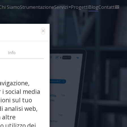
Chi Siamo
Strumentazione
Servizi
Progetti
Blog
Contatti
×
Info
avigazione,
 i social media
ioni sul tuo
ni
di analisi web,
 altre
o utilizzo dei