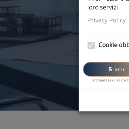
loro servizi.
Privacy Policy
Cookie obb
Questi cookie sono obblig
corretto funzionamento d
Salva
Personalizza quali cooki