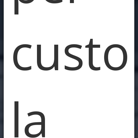
custo
la