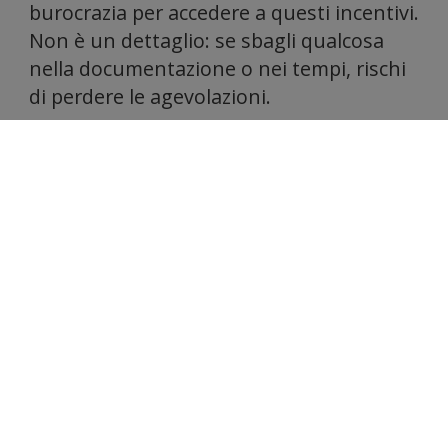
infor
burocrazia per accedere a questi incentivi.
Non è un dettaglio: se sbagli qualcosa
nella documentazione o nei tempi, rischi
di perdere le agevolazioni.
I documenti che servono (e che
sul
facciamo noi)
Per legge, quando fai interventi di questo
tipo servono alcuni documenti:
La Relazione Tecnica (Legge 10/91)
È il
documento che dimostra che quello che
stai facendo rispetta i requisiti di
efficienza energetica richiesti. È
obbligatorio.
L'APE (Attestato di Prestazione