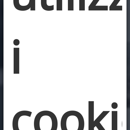
i
cooki