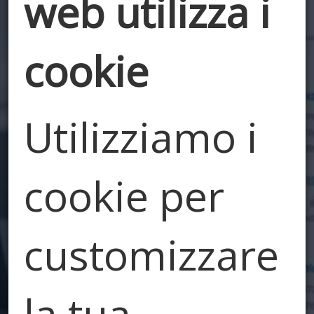
web utilizza i
cookie
Utilizziamo i
Edilizia e
cookie per
Dintorni
customizzare
Il nostro blog
la tua