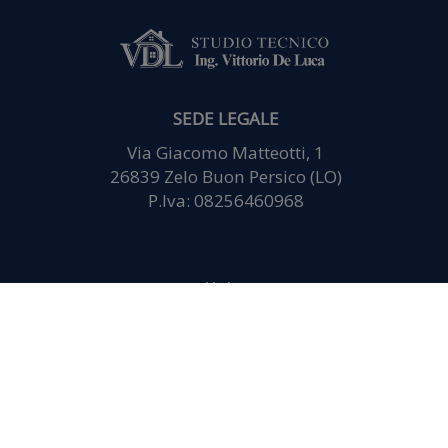
analisi web,
pubblicità e
SEDE LEGALE
Via Giacomo Matteotti, 1
26839 Zelo Buon Persico (LO)
social media,
P.Iva: 08256460968
i quali
Home
Chi Siamo
potrebbero
Strumentazione
Servizi