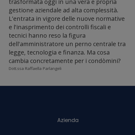
trasformata oggi in una vera e propria
gestione aziendale ad alta complessità.
utilizzo del
L'entrata in vigore delle nuove normative
e l'inasprimento dei controlli fiscali e
tecnici hanno reso la figura
nostro sito
dell'amministratore un perno centrale tra
legge, tecnologia e finanza. Ma cosa
cambia concretamente per i condòmini?
con i nostri
Dott.ssa Raffaella Parlangeli
partner che si
occupano di