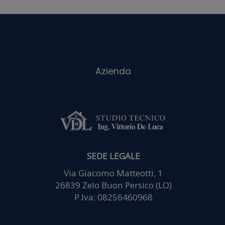
con i nostri
partner che si
occupano di
analisi web,
SEDE LEGALE
pubblicità e
Via Giacomo Matteotti, 1
26839 Zelo Buon Persico (LO)
P.Iva: 08256460968
social media, i