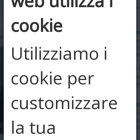
web utilizza i
cookie
Utilizziamo i
Edilizia e
cookie per
Dintorni
customizzare
Il nostro blog
la tua