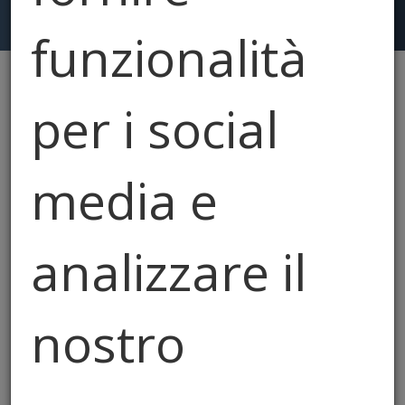
funzionalità
per i social
Hai cercato:
"latuacasanellenostremani"
Resetta
media e
analizzare il
nostro