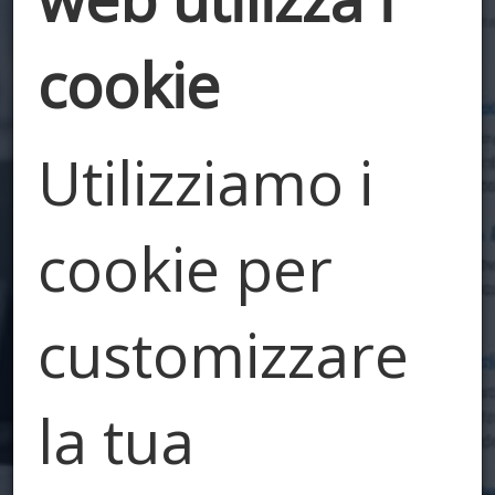
cookie
Utilizziamo i
Edilizia e
cookie per
Dintorni
customizzare
Il nostro blog
la tua