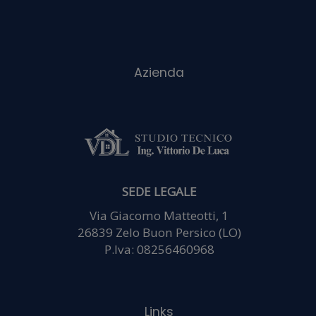
partner che si
occupano di
analisi web,
pubblicità e
SEDE LEGALE
social media, i
Via Giacomo Matteotti, 1
26839 Zelo Buon Persico (LO)
P.Iva: 08256460968
quali