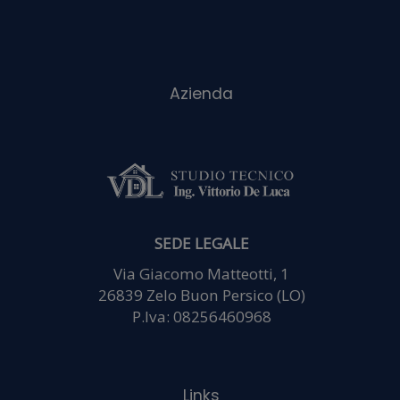
partner che si
occupano di
analisi web,
pubblicità e
SEDE LEGALE
social media, i
Via Giacomo Matteotti, 1
26839 Zelo Buon Persico (LO)
P.Iva: 08256460968
quali