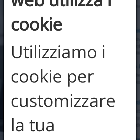
cookie
Utilizziamo i
Edilizia e
cookie per
Dintorni
customizzare
Il nostro blog
la tua