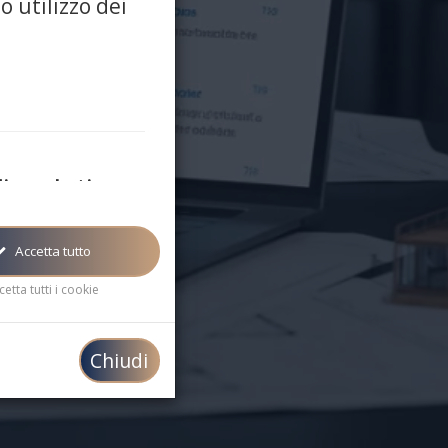
o utilizzo dei
di marketing
rketing/targeting sono
usati per mostrare
inea con i tuoi interessi
Accetta tutto
cetta tutti i cookie
Chiudi