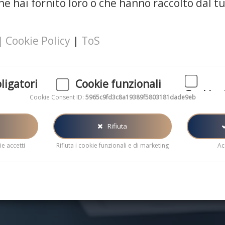
e hai fornito loro o che hanno raccolto dal tu
Il nostro blog
|
Cookie Policy
|
ToS
ligatori
Cookie funzionali
Cookie 
Cookie Consent ID:
5965c9fd3c8a19389f5803181dade9eb
atori per il
Questi cookie ci aiutano a migliorare le
el sito web.
performance e analizzare le statistiche
I cookie di ma
del sito
generalmente 
Rifiuta
pubblicità in l
e accetti
Rifiuta i cookie funzionali e di marketing
Ac