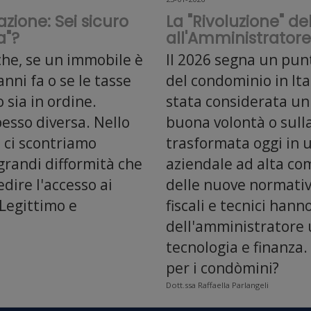
zione: Sei sicuro
La "Rivoluzione" d
a"?
all'Amministrator
che, se un immobile è
Il 2026 segna un pun
nni fa o se le tasse
del condominio in Ita
 sia in ordine.
stata considerata un'
pesso diversa. Nello
buona volontà o sulla
, ci scontriamo
trasformata oggi in 
grandi difformità che
aziendale ad alta com
dire l'accesso ai
delle nuove normative
 Legittimo e
fiscali e tecnici hann
dell'amministratore 
tecnologia e finanz
per i condòmini?
Dott.ssa Raffaella Parlangeli