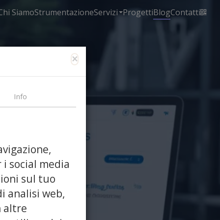
Chi Siamo
Strumentazione
Servizi
Progetti
Blog
Contatti
×
Info
avigazione,
 i social media
ioni sul tuo
di analisi web,
ni
 altre