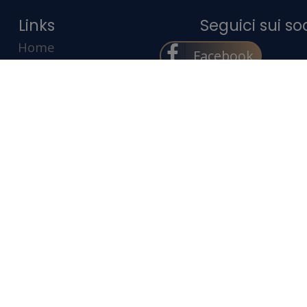
Home
Facebook
Chi Siamo
Instagram
trumentazione
Servizi
Progetti
Blog
Contatti
opyright 2026 By Studio Tecnico VittorioDe Luca. All Rights Reserve