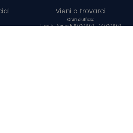
Orari d'ufficio:
Lunedi - Venerdì: 9.00/13.00 – 14.00/18.00
Sabato e Domenica: CHIUSO
Aree servite: Lodi, Milano, Cremona, Pavia
d.