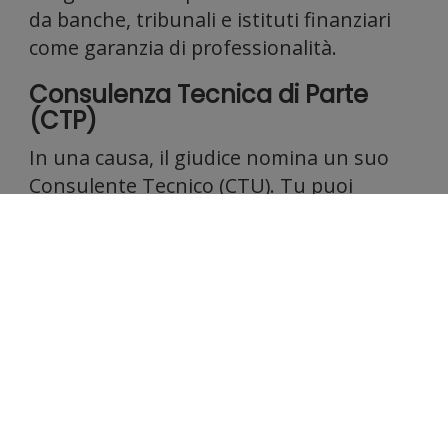
informa
da banche, tribunali e istituti finanziari
come garanzia di professionalità.
Consulenza Tecnica di Parte
(CTP)
sul tuo
In una causa, il giudice nomina un suo
Consulente Tecnico (CTU). Tu puoi
nominare il tuo (CTP).
Il CTP:
Ti assiste nelle operazioni peritali
utilizzo
Verifica che i calcoli siano corretti
Evidenzia elementi a tuo favore
Presenta osservazioni al giudice
È fondamentale per tutelare i tuoi diritti.
Un buon CTP può cambiare l'esito di una