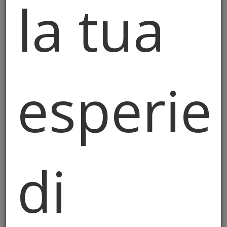
la tua
5. E-Commerce – Vendita di
Prodotti e Servizi Online
Qualora il Sito preveda la vendita di beni
o servizi, si applicano le seguenti
condizioni:
esperie
I prezzi sono espressi in euro e
comprensivi di IVA, salvo diversa
indicazione.
Le descrizioni dei prodotti e/o
servizi sono indicative. Il Titolare
di
non garantisce l’assenza di errori o
inesattezze.
In caso di indisponibilità del
prodotto dopo l’ordine, l’utente