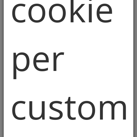
cookie
per rimuovere il materiale senza oneri o
responsabilità da parte del Titolare, né
civili né penali.
4. Area Riservata e Credenziali
per
L’accesso ad alcune sezioni del Sito può
essere riservato a utenti registrati.
L’utente è responsabile della
custodia
delle proprie credenziali di accesso
(username e password) e del corretto
utilizzo delle stesse.
customi
Il trattamento dei dati personali avviene
secondo quanto previsto nella [Privacy
Policy], redatta in conformità al
Regolamento UE 2016/679 (GDPR).