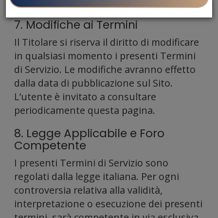
diritto a risarcimenti o indennizzi.
7. Modifiche ai Termini
funziona
Il Titolare si riserva il diritto di modificare
in qualsiasi momento i presenti Termini
di Servizio. Le modifiche avranno effetto
dalla data di pubblicazione sul Sito.
L’utente è invitato a consultare
periodicamente questa pagina.
per i
8. Legge Applicabile e Foro
Competente
I presenti Termini di Servizio sono
regolati dalla legge italiana. Per ogni
controversia relativa alla validità,
interpretazione o esecuzione dei presenti
termini, sarà competente in via esclusiva