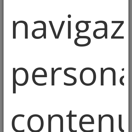
verrà rimborsato entro 14 giorni.
navigaz
Si applicano le
norme di legge in
materia di garanzia legale
per i
consumatori (D. Lgs. 206/2005 –
Codice del Consumo).
persona
L’utente ha diritto di recesso entro
14 giorni dalla ricezione del bene,
secondo le modalità indicate nella
pagina dedicata.
Il Titolare non sarà responsabile per
contenu
ritardi nella consegna dovuti a
cause di forza maggiore o a
soggetti terzi (es. corrieri).