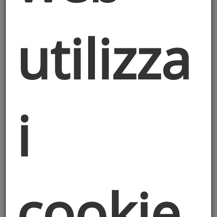
1. Titolare del Sito
I dati del titolare del sito sono indicati in
utilizza
testa al presente documento.
2. Contenuti Informativi e
Limitazione di Responsabilità
I contenuti pubblicati sul Sito hanno
esclusivamente finalità informativa e
i
divulgativa. Il Titolare si impegna a
mantenere aggiornate e accurate le
informazioni, ma
non garantisce né si
assume responsabilità
per eventuali
errori, omissioni, inesattezze, ritardi o
cookie
aggiornamenti nei contenuti.
L’utente utilizza le informazioni del Sito