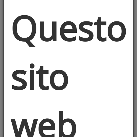
studiotecnico@vittoriodeluca.net
Questo
-
PEC:
vittorio.deluca1@ingpec.eu
-
Telefono:
+390248470897
sito
Termini di Servizio
L'accesso e l'utilizzo di questo sito web
("Sito") sono soggetti ai seguenti Termini
di Servizio. Utilizzando il Sito, l'utente
web
accetta integralmente i presenti termini.
Se non si accettano tali condizioni, si
prega di non utilizzare il Sito.