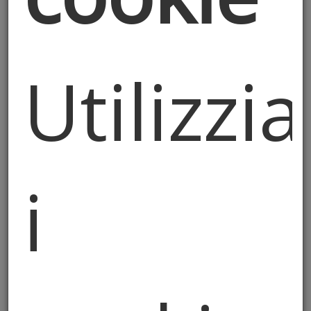
sotto la propria esclusiva responsabilità
.
Il Titolare non risponde di eventuali
danni, diretti o indiretti, derivanti dall’uso
delle informazioni presenti.
Utilizz
3. Diritti d'Autore e Utilizzo di
Contenuti Terzi
Alcuni contenuti (testi, immagini, video,
documenti) presenti sul Sito potrebbero
essere stati acquisiti da fonti esterne
i
ritenute di pubblico dominio o utilizzati in
buona fede secondo principi di
fair use
.
Qualora vi fossero contenuti coperti da
copyright pubblicati senza
autorizzazione, sarà sufficiente
una
segnalazione da parte dell'avente diritto