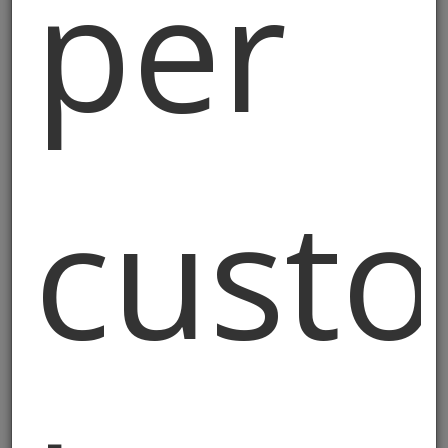
per
effettuato soltanto con il suo consenso. Il
conferimento dei Suoi dati personali per
le finalità sopra indicate è facoltativo, ma
in difetto non sarà possibile dare
esecuzione al contratto.
4. Modalità del trattamento
custo
Il trattamento dei dati personali avverrà
secondo i principi di correttezza, liceità,
trasparenza, indispensabilità e non
eccedenza rispetto alle finalità per le quali
sono raccolti, tramite supporti e
strumenti informatici, manuali e/o
telematici, con modalità atte a garantirne
la riservatezza e sicurezza.
La disponibilità, la gestione, l’accesso, la