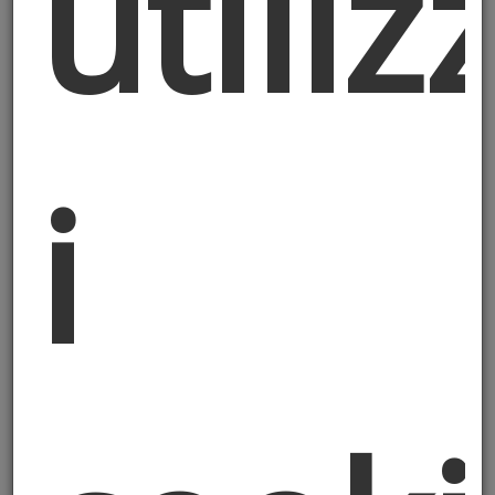
utiliz
comuni, raccolti in occasione e
nell’ambito della Sua richiesta di
usufruire dei servizi offerti dal Titolare
del trattamento e, in ogni caso, da Lei
forniti via e-mail o personalmente.
Rientrano nella definizione di dati
i
personali comuni, a titolo esemplificativo
e non esaustivo, nome, cognome,
numero di telefono, indirizzo e-mail e, in
generale, i Suoi dati di contatto (“Dati
Comuni”).
2. Finalità e base giuridica del
trattamento
I Suoi dati personali saranno trattati
nell’ambito della normale attività del