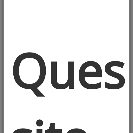
studiotecnico@vittoriodeluca.net
-
PEC:
vittorio.deluca1@ingpec.eu
-
Telefono:
+390248470897
Ques
INFORMATIVA
RELATIVA AL
TRATTAMENTO DEI
DATI PERSONALI AI
SENSI DELL’ART. 13
REGOLAMENTO (UE)