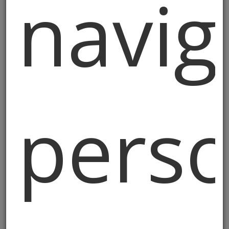
navig
o repressione di reati.
Il Titolare potrà comunicare i dati
personali a società esterne che svolgono
servizi strettamente correlati e funzionali
all’attività del Titolare, a organi della
pubblica amministrazione, autorità di
perso
pubblica sicurezza o all’autorità
giudiziaria, unicamente nei casi
espressamente previsti dalla Legge, enti
previdenziali, compagnie ed enti
assicurativi eventualmente incaricati dal
Titolare, nonché per l’assolvimento di
obblighi di legge, contrattuali,
amministrativi, contabili e fiscali.
I dati personali non saranno oggetto di