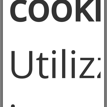
cooki
Titolare e il trattamento è finalizzato
unicamente all’attivazione del
portale/sito web indicato in testa alla
presente informativa nonché all’invio
delle newsletters informative.
La Newsletter è distribuita a mezzo e-mail
Utili
- in automatico e gratuitamente - a
quanti fanno richiesta di riceverla
compilando il form presente nel sito web
sopra indicato.
Il trattamento è operato per le seguenti
finalità: a) marketing e profilazione.
La base giuridica per l’acquisizione e
successivo trattamento dei dati è, ai sensi
dell’art. 6, comma 1, Lettera a), GDPR, il