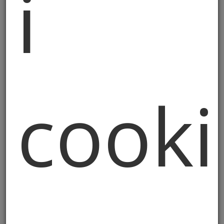
i
consenso che l’interessato ha espresso al
trattamento dei propri dati personali per
le finalità di cui sopra.
Le ricordiamo che avrà sempre la
possibilità di cancellare la Sua iscrizione
attraverso il link “cancella iscrizione” in
cooki
calce alla newsletter, revocando così il
consenso prestato senza pregiudicare la
liceità del trattamento effettuato in
precedenza.
3. Natura del conferimento dei
dati e conseguenze
dell’eventuale rifiuto
Il trattamento dei Suoi dati personali, per
le finalità sopra descritte, potrà essere