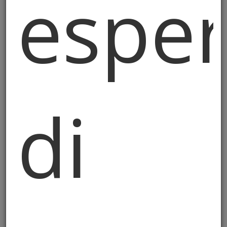
esper
tenuto il Titolare.
In particolare, gli stessi verranno
conservati per tutta la durata del
rapporto e, successivamente, per
l’adempimento degli obblighi di legge (ad
esempio, obblighi fiscali) e per gli
di
interessi legittimi del Titolare.
6. Ambito di comunicazione dei
dati personali
I dati personali non saranno oggetto di
diffusione, fatta salva l’ipotesi in cui la
comunicazione o diffusione sia richiesta,
in conformità alla legge, da soggetti
pubblici per finalità di difesa o di
sicurezza o di prevenzione, accertamento