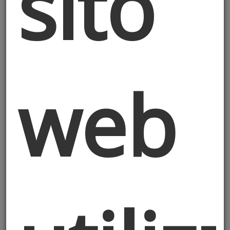
sito
2016/679 (GDPR)
Ai sensi dell’art. 13 del Regolamento (UE)
2016/679 (“GDPR”) e della normativa
europea e nazionale, ivi compreso il
web
Decreto Legislativo n. 196/2003, come
modificato dal Decreto Legislativo n.
101/2018 (di seguito, “Codice Privacy”)
(“Normativa Privacy Applicabile”) il
Titolare del Trattamento dei Dati è il
soggetto indicato all'inizio di questa
informativa
1. Dati personali oggetto del
trattamento
Il Titolare tratterà i Suoi dati personali