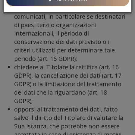
annun
cui i dati sono stati o saranno
comunicati, in particolare se destinatari
di paesi terzi o organizzazioni
internazionali, il periodo di
conservazione dei dati previsto o i
criteri utilizzati per determinare tale
periodo (art. 15 GDPR);
forni
chiedere al Titolare la rettifica (art. 16
GDPR), la cancellazione dei dati (art. 17
GDPR) o la limitazione del trattamento
dei dati che la riguardano (art. 18
GDPR);
opporsi al trattamento dei dati, fatto
salvo il diritto del Titolare di valutare la
Sua istanza, che potrebbe non essere
accettata in caso di esistenza di motivi