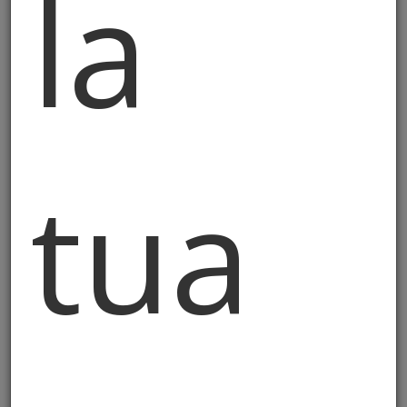
la
conservazione e la fruibilità dei dati è
garantita dall’adozione di misure tecniche
e organizzative per assicurare idonei
livelli di sicurezza ai sensi degli artt. 25 e
32 del GDPR, nonché, in relazione alle
specifiche finalità di trattamento
tua
individuate dalla normativa applicabile.
5. Conservazione dei dati
personali
I dati personali saranno conservati solo
per il tempo necessario ai fini per cui
sono raccolti, rispettando il principio di
minimizzazione di cui all’articolo 5, comma
1, lettera c) del GDPR, nonché in
esecuzione degli obblighi di legge cui è